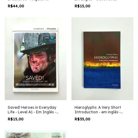
Perricone Pastura
Kocienda
R$44,00
R$15,00
Saved! Heroes in Everyday
Hieroglyphs: A Very Short
Life - Level A1 - Em Inglês -
Introduction - em inglês -
Simon Beaver
Penelope Wilson
R$15,00
R$35,00