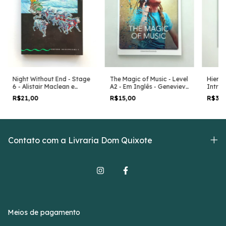
The Magic of Music - Level
Night Without End - Stage
Hierog
A2 - Em Inglês - Genevieve
6 - Alistair Maclean e
Introd
Kocienda
Margaret Naudi
Penel
R$15,00
R$21,00
R$35
Contato com a Livraria Dom Quixote
Meios de pagamento