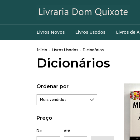
Livros Novos
Livros Usados
Livros de A
Início
.
Livros Usados
.
Dicionários
Dicionários
Ordenar por
Preço
De
Até