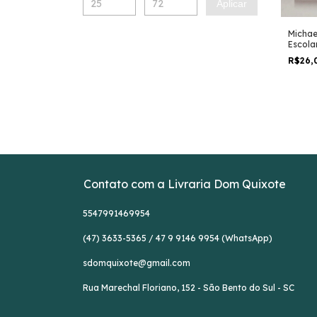
Aplicar
Michae
Escola
Portug
R$26,
Portug
Alfred 
Contato com a Livraria Dom Quixote
5547991469954
(47) 3633-5365 / 47 9 9146 9954 (WhatsApp)
sdomquixote@gmail.com
Rua Marechal Floriano, 152 - São Bento do Sul - SC