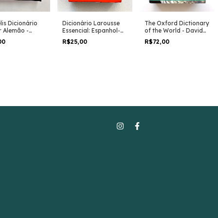
Dicionário Larousse
lis Dicionário
The Oxford Dictionary
Essencial: Espanhol-
r Alemão -
of the World - David
português, Português-
uês /
Munro - Em Inglês
R$25,00
00
R$72,00
espanhol - José A.
uês - Alemão -
Gálvez
Josef Keller