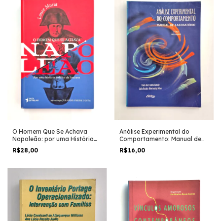
Análise Experimental do
O Homem Que Se Achava
Comportamento: Manual de
Napoleão: por uma História
Laboratório - Paula Inez
Política da Loucura - Laure
R$16,00
R$28,00
Cunha Gomide e Lidia Natalia
Murat
D. Weber