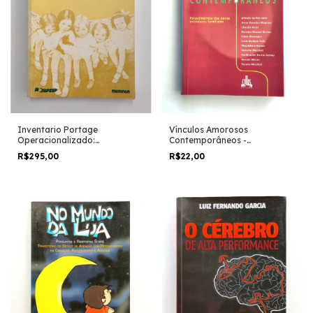
Inventario Portage
Vínculos Amorosos
Operacionalizado:
Contemporâneos -
Intervenção Com Famílias -
Purificacion Barcia Gomes
R$295,00
R$22,00
Lúcia C. A. Williams e Ana
(org.)
Lucia R. Aiello