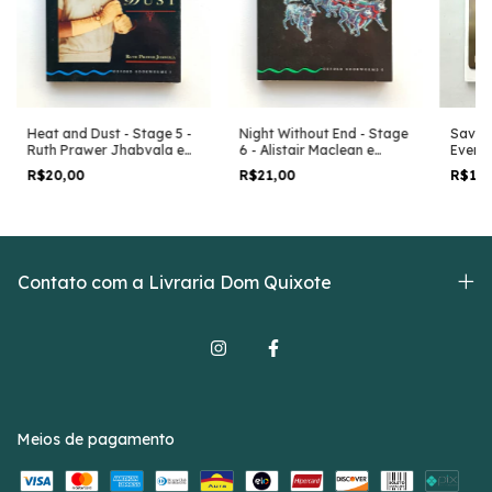
Heat and Dust - Stage 5 -
Night Without End - Stage
Saved!
Ruth Prawer Jhabvala e
6 - Alistair Maclean e
Everyd
Clare West
Margaret Naudi
Em Ing
R$20,00
R$21,00
R$15
Contato com a Livraria Dom Quixote
Meios de pagamento