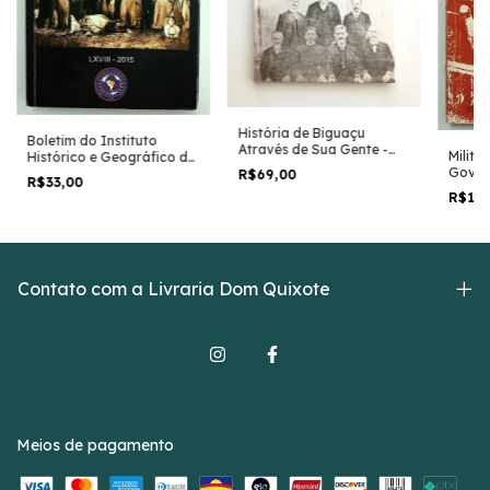
História de Biguaçu
Boletim do Instituto
Através de Sua Gente -
Milita
Histórico e Geográfico do
Iaponan Soares e Ana
Gover
Paraná Lxviii - 2015 -
R$69,00
Lúcia C. Locks
R$33,00
Carlo
Instituto Histórico e
R$15
Geográfico do Paraná
Contato com a Livraria Dom Quixote
Meios de pagamento