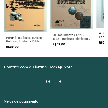
Histór
50 Documentos 1798 -
Cézare
Paraná, o Século, o Asilo:
1822 - Instituto Histórico e
Brito
História, Políticas Públicas
Geográfico do Paraná
R$25
R$59,00
e Educação - Antonio
R$20,00
Godino Cabas e Outros
Contato com a Livraria Dom Quixote
Meios de pagamento