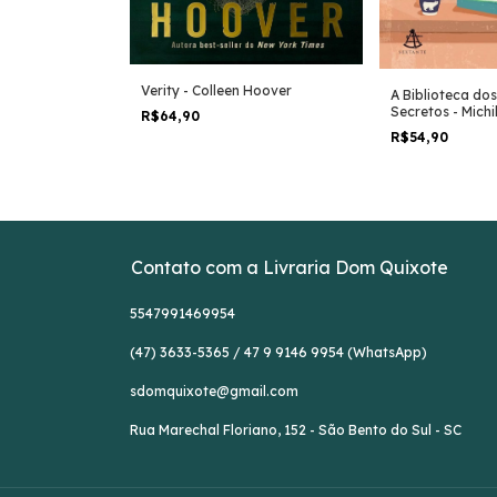
iev Tolstói
Verity - Colleen Hoover
A Biblioteca do
Secretos - Mic
R$64,90
R$54,90
Contato com a Livraria Dom Quixote
5547991469954
(47) 3633-5365 / 47 9 9146 9954 (WhatsApp)
sdomquixote@gmail.com
Rua Marechal Floriano, 152 - São Bento do Sul - SC