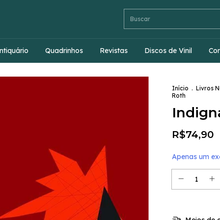
ntiquário
Quadrinhos
Revistas
Discos de Vinil
Co
Início
.
Livros 
Roth
Indign
R$74,90
Apenas um exe
Meios de e