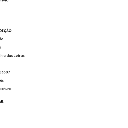
EDIÇÃO
ão
h
hia das Letras
03607
ês
ochura
ar