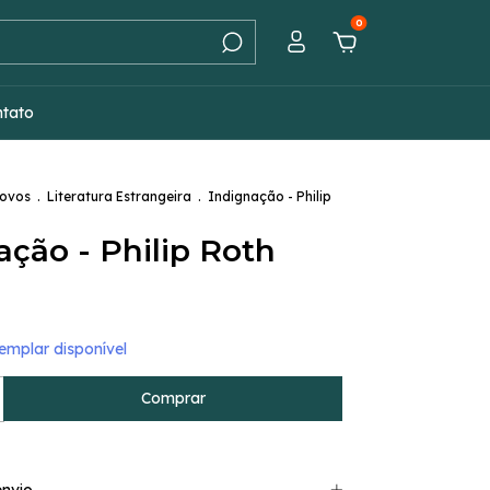
0
ntato
Novos
.
Literatura Estrangeira
.
Indignação - Philip
ação - Philip Roth
mplar disponível
nvio