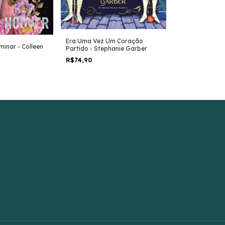
Era Uma Vez Um Coração
minar - Colleen
As Mil Partes d
Partido - Stephanie Garber
Colleen Hoover
R$74,90
R$64,90