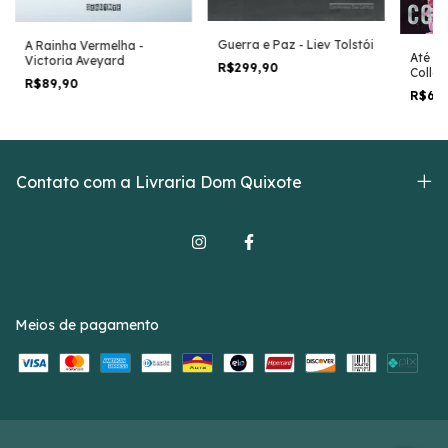
Guerra e Paz - Liev Tolstói
A Rainha Vermelha -
Até o 
Victoria Aveyard
R$299,90
Colle
R$89,90
R$64
Contato com a Livraria Dom Quixote
Meios de pagamento