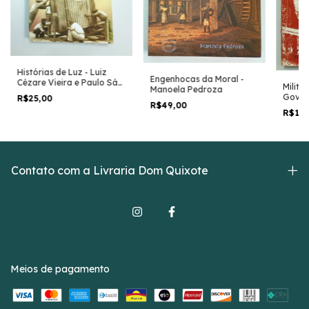
Histórias de Luz - Luiz
Engenhocas da Moral -
Cézare Vieira e Paulo Sá
Milita
Manoela Pedroza
Brito
Gover
R$25,00
R$49,00
Carlo
R$15
Contato com a Livraria Dom Quixote
Meios de pagamento