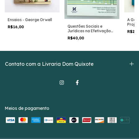
Ensaios - George Orwell
A Geop
Projeç
Questões Sociais e
R$16,00
Carlos
Jurídicas na Efetivação
R$29
da Democracia no Brasil -
R$40,00
Camila Salgueiro da
Purificação Marques
(coord.)
Contato com a Livraria Dom Quixote
Meios de pagamento