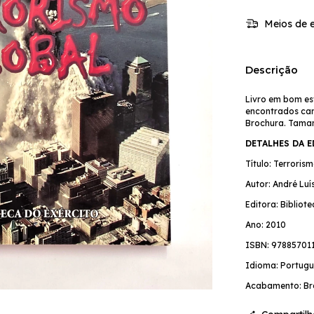
Meios de e
Descrição
Livro em bom es
encontrados cari
Brochura. Tama
DETALHES DA 
Título: Terroris
Autor: André Lu
Editora: Bibliot
Ano: 2010
ISBN: 97885701
Idioma: Portugu
Acabamento: Br