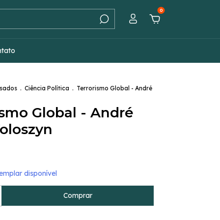
0
ntato
Usados
.
Ciência Política
.
Terrorismo Global - André
ismo Global - André
oloszyn
mplar disponível