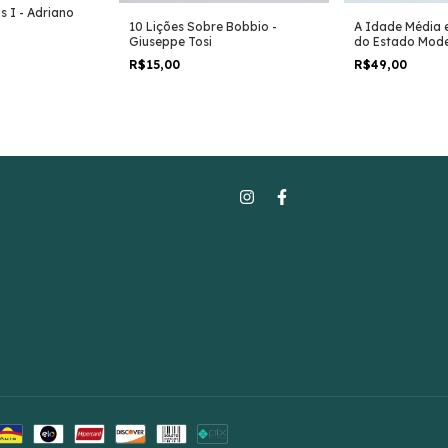
as I - Adriano
10 Lições Sobre Bobbio -
A Idade Média 
Giuseppe Tosi
do Estado Mode
Antonio Bedin
R$15,00
R$49,00