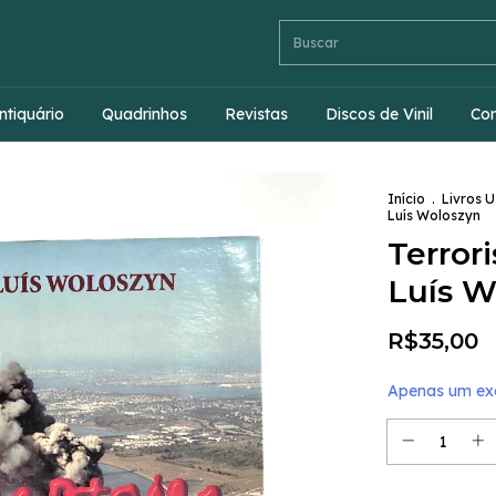
ntiquário
Quadrinhos
Revistas
Discos de Vinil
Co
Início
.
Livros 
Luís Woloszyn
Terror
Luís W
R$35,00
Apenas um exe