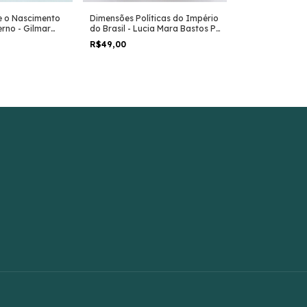
Dimensões Políticas do Império
e o Nascimento
do Brasil - Lucia Mara Bastos P.
rno - Gilmar
Questões Sociai
Neves e Tânia Maria Bessone
R$49,00
Efetivação da
Brasil - Camila
R$40,00
Purificação Ma