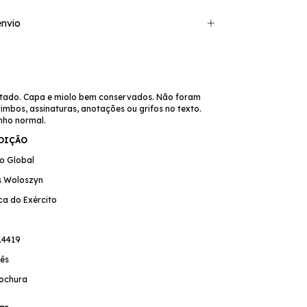
nvio
tado. Capa e miolo bem conservados. Não foram
mbos, assinaturas, anotações ou grifos no texto.
nho normal.
EDIÇÃO
mo Global
ís Woloszyn
eca do Exército
14419
ês
ochura