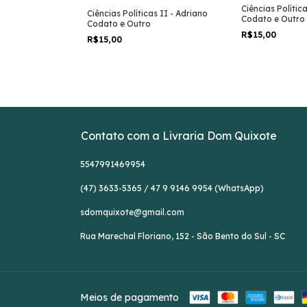
Ciências Polític
Ciências Políticas II - Adriano
ao Longo de 5
Codato e Outro
Codato e Outro
Lyra Tavares
R$15,00
R$15,00
Contato com a Livraria Dom Quixote
5547991469954
(47) 3633-5365 / 47 9 9146 9954 (WhatsApp)
sdomquixote@gmail.com
Rua Marechal Floriano, 152 - São Bento do Sul - SC
Meios de pagamento