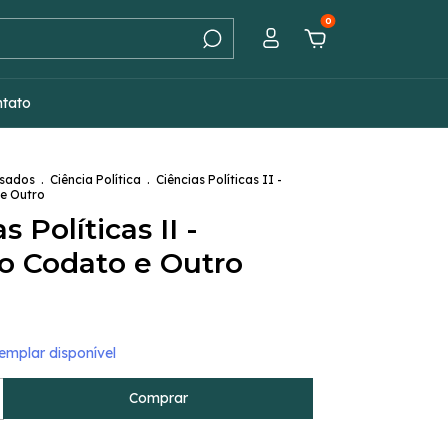
0
ntato
Usados
.
Ciência Política
.
Ciências Políticas II -
e Outro
s Políticas II -
o Codato e Outro
mplar disponível