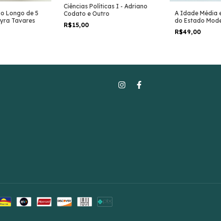
Ciências Políticas I - Adriano
ao Longo de 5
A Idade Média 
Codato e Outro
Lyra Tavares
do Estado Mode
R$15,00
Antonio Bedin
R$49,00