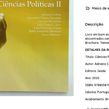
Meios de e
Descrição
Livro em bom es
encontrados cari
Brochura. Tamanh
DETALHES DA 
Título: Ciências 
Autor: Adriano 
Editora: Iesde
Ano: 2010
ISBN: 97885387
Idioma: Portugu
Acabamento: Br