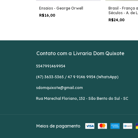
Ensaios - George Orwell
Brasil - França 
icas do Império
Séculos - A. de 
a Mara Bastos P.
R$16,00
aria Bessone
R$24,00
Contato com a Livraria Dom Quixote
5547991469954
(47) 3633-5365 / 47 9 9146 9954 (WhatsApp)
sdomquixote@gmail.com
Rua Marechal Floriano, 152 - São Bento do Sul - SC
Meios de pagamento