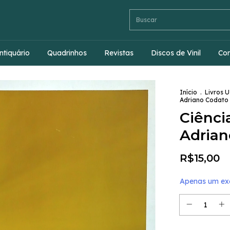
ntiquário
Quadrinhos
Revistas
Discos de Vinil
Co
Início
.
Livros 
Adriano Codato 
Ciência
Adrian
R$15,00
Apenas um exe