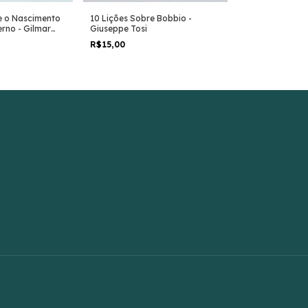
A Geopolítica e
e o Nascimento
10 Lições Sobre Bobbio -
Poder - Carlos 
rno - Gilmar
Giuseppe Tosi
R$29,00
R$15,00