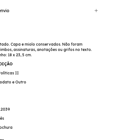
nvio
tado. Capa e miolo conservados. Não foram
mbos, assinaturas, anotações ou grifos no texto.
o: 18 x 23, 5 cm.
EDIÇÃO
Políticas II
Codato e Outro
12039
ês
ochura