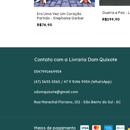
Guerra e Paz - L
izes para Nunca
Era Uma Vez Um Coração
ber
Partido - Stephanie Garber
R$299,90
R$74,90
Contato com a Livraria Dom Quixote
5547991469954
(47) 3633-5365 / 47 9 9146 9954 (WhatsApp)
sdomquixote@gmail.com
Rua Marechal Floriano, 152 - São Bento do Sul - SC
Meios de pagamento