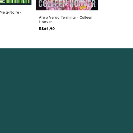
 Meia-Noite -
Anna Kariênina 
Até o Verão Terminar - Colleen
R$159,90
Hoover
R$64,90