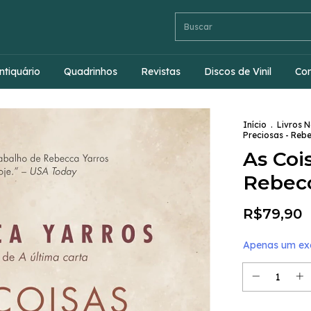
ntiquário
Quadrinhos
Revistas
Discos de Vinil
Co
Início
.
Livros 
Preciosas - Reb
As Coi
Rebecc
R$79,90
Apenas um exe