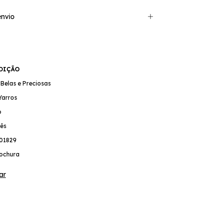
nvio
EDIÇÃO
s Belas e Preciosas
Yarros
o
ês
01829
ochura
ar