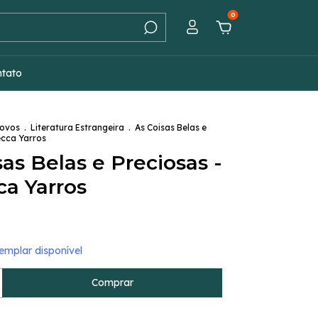
0
ntato
Novos
.
Literatura Estrangeira
.
As Coisas Belas e
ecca Yarros
sas Belas e Preciosas -
a Yarros
mplar disponível