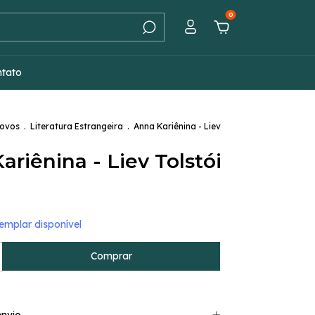
0
ntato
Novos
.
Literatura Estrangeira
.
Anna Kariênina - Liev
ariênina - Liev Tolstói
mplar disponível
nvio