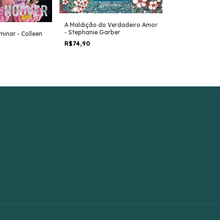
A Maldição do Verdadeiro Amor
Era Uma Vez U
- Stephanie Garber
minar - Colleen
Partido - Step
R$74,90
R$74,90