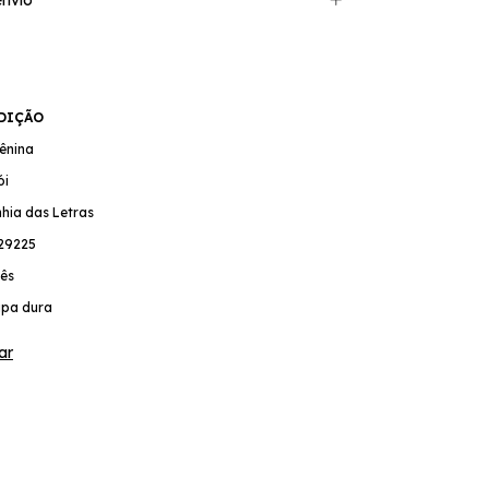
EDIÇÃO
iênina
ói
hia das Letras
29225
ês
pa dura
ar