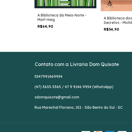
A Biblioteca da Meia-Noite -
 Hoover
A Biblioteca do
Matt Haig
Secretos - Mic
R$64,90
R$54,90
Contato com a Livraria Dom Quixote
5547991469954
(47) 3633-5365 / 47 9 9146 9954 (WhatsApp)
sdomquixote@gmail.com
Rua Marechal Floriano, 152 - São Bento do Sul - SC