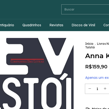
ntiquário
Quadrinhos
Revistas
Discos de Vinil
Co
Início
.
Livros 
Tolstói
Anna K
R$159,90
Apenas um exe
Meios de e