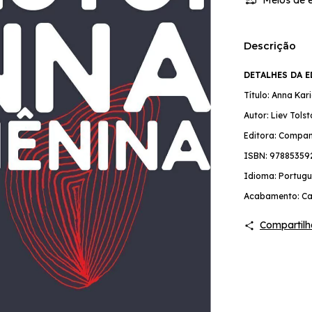
Descrição
DETALHES DA 
Título: Anna Kar
Autor: Liev Tolst
Editora: Compan
ISBN: 97885359
Idioma: Portugu
Acabamento: Ca
Compartilh