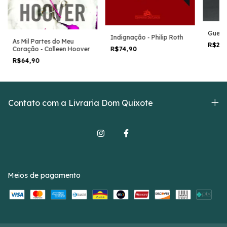
Guerra
Indignação - Philip Roth
As Mil Partes do Meu
R$29
R$74,90
Coração - Colleen Hoover
R$64,90
Contato com a Livraria Dom Quixote
Meios de pagamento