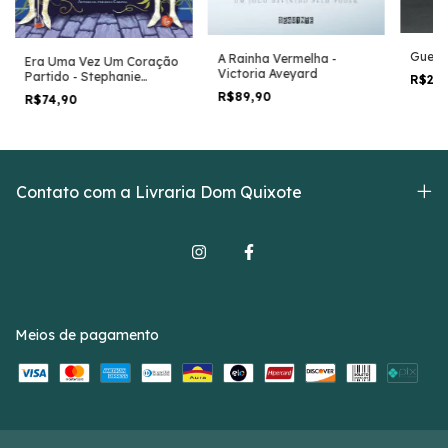
Guerra
A Rainha Vermelha -
Era Uma Vez Um Coração
Victoria Aveyard
Partido - Stephanie
R$29
Garber
R$89,90
R$74,90
Contato com a Livraria Dom Quixote
Meios de pagamento