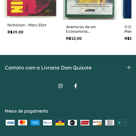
Nicholson - Marc Eliot
Aventuras de um
O Dom
Economista:
Mente,
R$19,00
Autobiografia Científica -
Plinio
R$13,00
R$23
Franco Modigliani
II - J
Clá Di
Contato com a Livraria Dom Quixote
Meios de pagamento