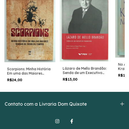
No Ar 
Lázaro de Mello Brandão:
Kraka
Scorpions: Minha História
Senda de um Executivo
Em uma das Maiores
R$16
Financeiro - Celso Castro
Bandas e Todos os
R$13,00
R$24,00
e Sérgio Praça (orgs)
Tempos - Herman Rarebel
e Michael Krikorian
Contato com a Livraria Dom Quixote