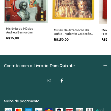
História da Música -
Museu de Arte Sacra da
Mexic
Andréa Bernardini
Bahia - Valentin Calderón
Histor
de La Vara
Arque
R$15,00
R$150,00
R$23
Espanh
de La 
Contato com a Livraria Dom Quixote
Meios de pagamento