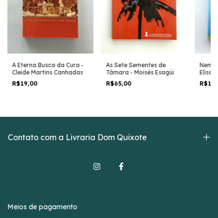
A Eterna Busca da Cura -
Nem T
As Sete Sementes de
Cleide Martins Canhadas
Elisa M
Tâmara - Moisés Esagüi
R$19,00
R$16
R$65,00
Contato com a Livraria Dom Quixote
Meios de pagamento