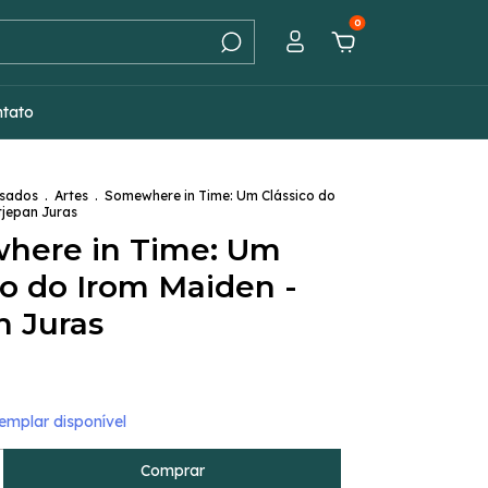
0
ntato
Usados
.
Artes
.
Somewhere in Time: Um Clássico do
tjepan Juras
here in Time: Um
co do Irom Maiden -
n Juras
mplar disponível