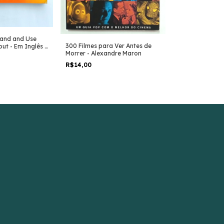
A Escultura Fra
and and Use
300 Filmes para Ver Antes de
Rosa Figueired
ut - Em Inglês -
Morrer - Alexandre Maron
R$90,00
R$14,00