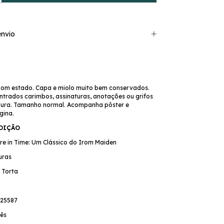
nvio
bom estado. Capa e miolo muito bem conservados.
trados carimbos, assinaturas, anotações ou grifos
dura. Tamanho normal. Acompanha pôster e
gina.
EDIÇÃO
re in Time: Um Clássico do Irom Maiden
uras
a Torta
25587
ês