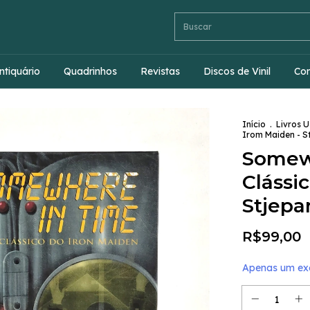
ntiquário
Quadrinhos
Revistas
Discos de Vinil
Co
Início
.
Livros 
Irom Maiden - S
Somew
Clássi
Stjepa
R$99,00
Apenas um exe