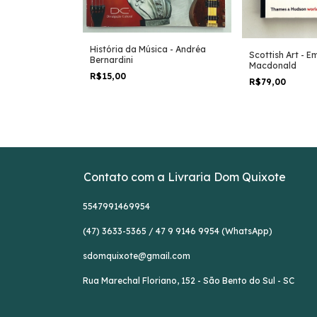
História da Música - Andréa
Scottish Art - E
acra da Bahia -
Bernardini
Macdonald
ón de La Vara
R$15,00
R$79,00
Contato com a Livraria Dom Quixote
5547991469954
(47) 3633-5365 / 47 9 9146 9954 (WhatsApp)
sdomquixote@gmail.com
Rua Marechal Floriano, 152 - São Bento do Sul - SC