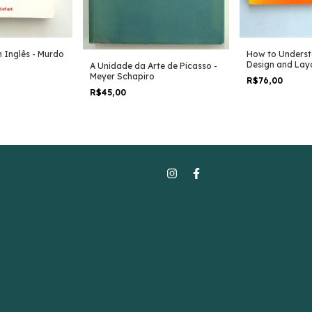
m Inglês - Murdo
How to Underst
Design and Layo
A Unidade da Arte de Picasso -
David Dabner
Meyer Schapiro
R$76,00
R$45,00