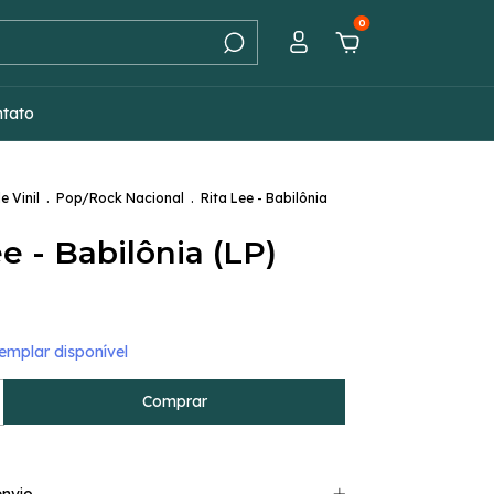
0
ntato
e Vinil
.
Pop/Rock Nacional
.
Rita Lee - Babilônia
e - Babilônia (LP)
mplar disponível
nvio