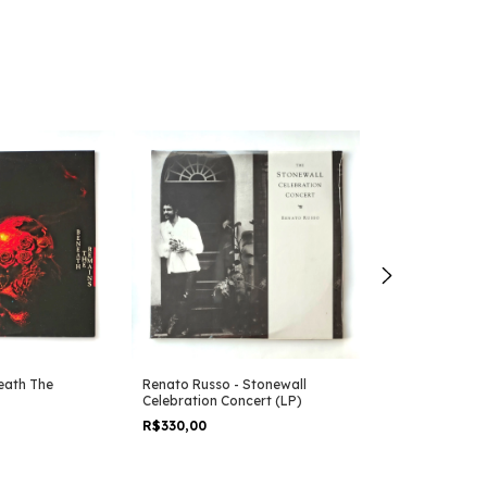
eath The
Renato Russo - Stonewall
Paralamas do S
Celebration Concert (LP)
Severino (LP)
R$330,00
R$240,00