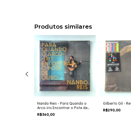
Produtos similares
94 (LP)
Nando Reis - Para Quando o
Gilberto Gil - R
Arco-iris Encontrar o Pote de
R$290,00
Ouro (LP)
R$360,00