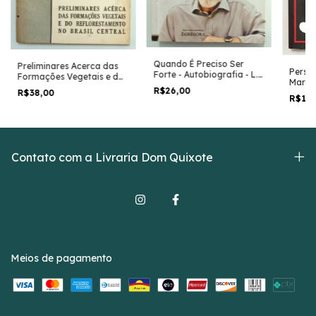
Quando É Preciso Ser
Preliminares Acerca das
Perso
Forte - Autobiografia - L.
Formações Vegetais e do
Marca
S. A. Derose
Reflorestamento no Brasil
R$26,00
R$38,00
Marle
Central - Carlos Toledo
R$13
Rizzini
Contato com a Livraria Dom Quixote
Meios de pagamento