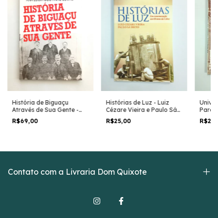
História de Biguaçu
Histórias de Luz - Luiz
Univer
Através de Sua Gente -
Cézare Vieira e Paulo Sá
Paraná
Iaponan Soares e Ana
Brito
Modern
R$69,00
R$25,00
R$29
Lúcia C. Locks
Valfri
Contato com a Livraria Dom Quixote