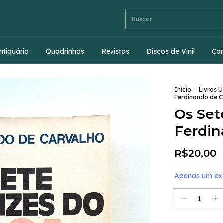
ntiquário
Quadrinhos
Revistas
Discos de Vinil
Co
Início
.
Livros 
Ferdinando de 
Os Set
Ferdin
R$20,00
Apenas um exe