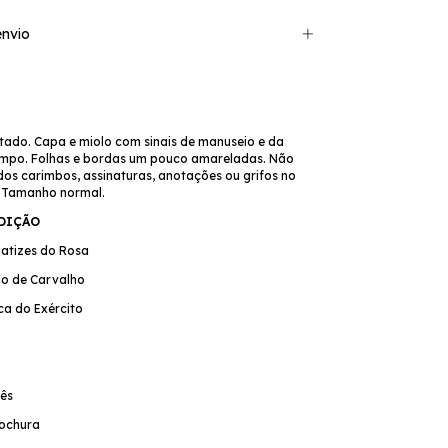
nvio
tado. Capa e miolo com sinais de manuseio e da
mpo. Folhas e bordas um pouco amareladas. Não
os carimbos, assinaturas, anotações ou grifos no
. Tamanho normal.
EDIÇÃO
Matizes do Rosa
do de Carvalho
eca do Exército
ês
ochura