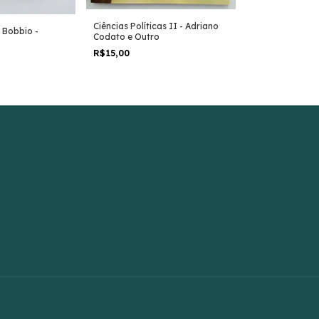
Ciências Políticas II - Adriano
Do Capitalismo
 Bobbio -
Codato e Outro
- António José 
R$15,00
R$27,00