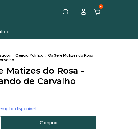
0
ntato
Usados
.
Ciência Política
.
Os Sete Matizes do Rosa -
Carvalho
e Matizes do Rosa -
ando de Carvalho
mplar disponível