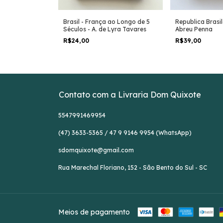
Brasil - França ao Longo de 5
 o Nascimento
Republica Brasil
Séculos - A. de Lyra Tavares
no - Gilmar
Abreu Penna
R$24,00
R$39,00
Contato com a Livraria Dom Quixote
5547991469954
(47) 3633-5365 / 47 9 9146 9954 (WhatsApp)
sdomquixote@gmail.com
Rua Marechal Floriano, 152 - São Bento do Sul - SC
Meios de pagamento