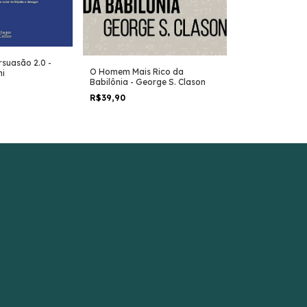
O Poder do Sub
suasão 2.0 -
O Homem Mais Rico da
Joseph Murphy
ni
Babilônia - George S. Clason
R$59,90
R$39,90