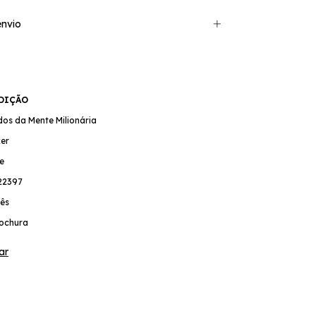
nvio
EDIÇÃO
dos da Mente Milionária
ker
e
22397
ês
ochura
ar