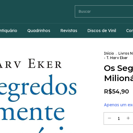
ntiquário
Quadrinhos
Revistas
Discos de Vinil
Co
Início
.
Livros 
- T. Harv Eker
Os Seg
Milioná
R$54,90
Apenas um exe