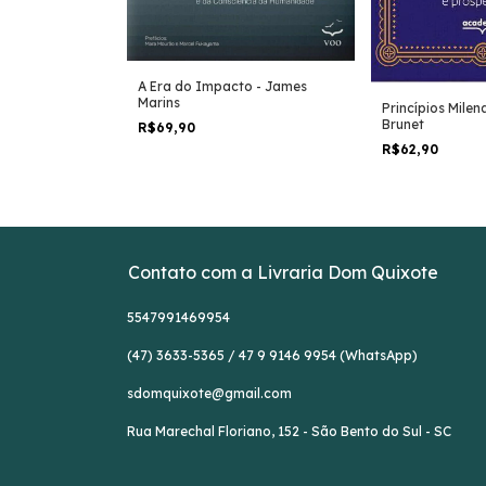
re - Robert T.
A Era do Impacto - James
Marins
Princípios Milen
Brunet
R$69,90
R$62,90
Contato com a Livraria Dom Quixote
5547991469954
(47) 3633-5365 / 47 9 9146 9954 (WhatsApp)
sdomquixote@gmail.com
Rua Marechal Floriano, 152 - São Bento do Sul - SC