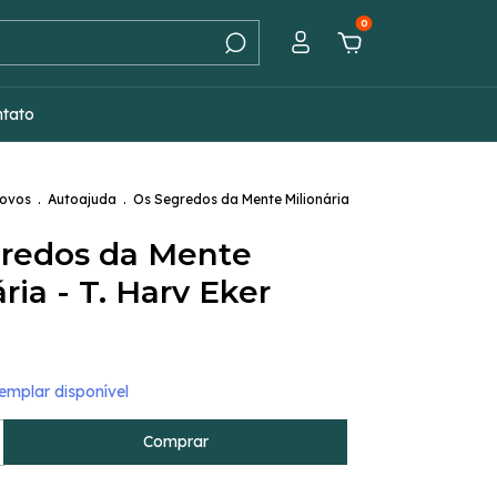
0
ntato
Novos
.
Autoajuda
.
Os Segredos da Mente Milionária
redos da Mente
ria - T. Harv Eker
mplar disponível