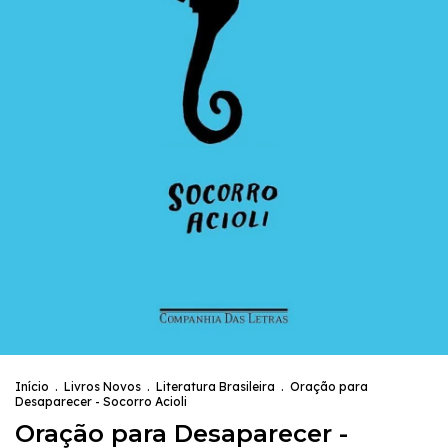
Início
.
Livros Novos
.
Literatura Brasileira
.
Oração para
Desaparecer - Socorro Acioli
Oração para Desaparecer -