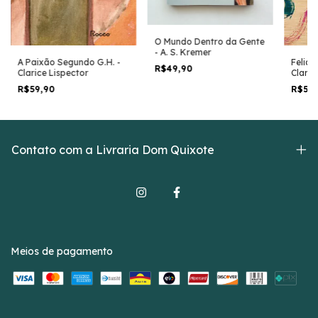
O Mundo Dentro da Gente
- A. S. Kremer
A Paixão Segundo G.H. -
Felici
R$49,90
Clarice Lispector
Claric
R$59,90
R$54
Contato com a Livraria Dom Quixote
Meios de pagamento