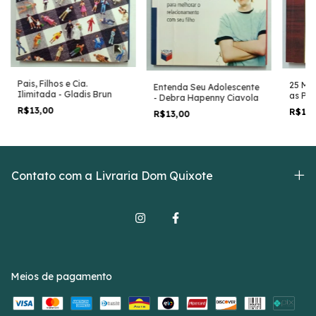
Pais, Filhos e Cia.
25 Man
Entenda Seu Adolescente
Ilimitada - Gladis Brun
as Pes
- Debra Hapenny Ciavola
Maxwel
R$13,00
R$15
R$13,00
Contato com a Livraria Dom Quixote
Meios de pagamento