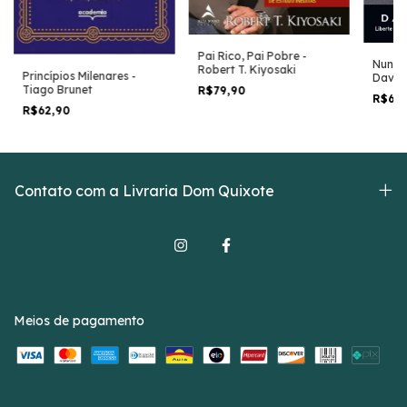
Pai Rico, Pai Pobre -
Nunca 
Robert T. Kiyosaki
Princípios Milenares -
David
Tiago Brunet
R$79,90
R$64
R$62,90
Contato com a Livraria Dom Quixote
Meios de pagamento