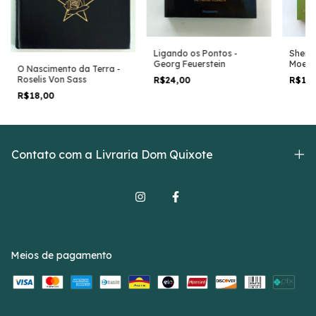
Shen S
Ligando os Pontos -
Moeda
Georg Feuerstein
O Nascimento da Terra -
Sabed
Roselis Von Sass
R$16
R$24,00
Antiga
R$18,00
Contato com a Livraria Dom Quixote
Meios de pagamento