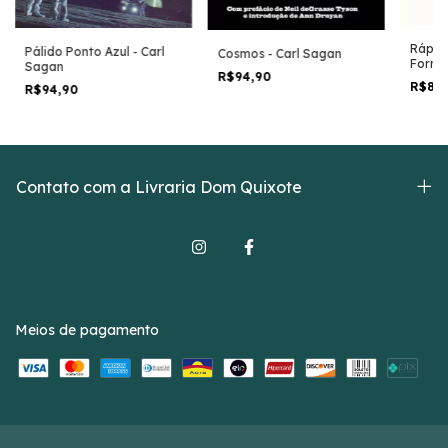
Rápid
Pálido Ponto Azul - Carl
Cosmos - Carl Sagan
Formas
Sagan
R$94,90
Kahn
R$89
R$94,90
Contato com a Livraria Dom Quixote
Meios de pagamento