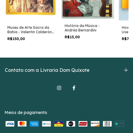
História da Música -
Museu de Arte Sacra da
How t
Andréa Bernardini
Bahia - Valentin Calderón
Use De
de La Vara
Em Ing
R$15,00
R$150,00
R$76
Contato com a Livraria Dom Quixote
Meios de pagamento