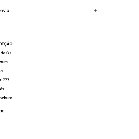
nvio
EDIÇÃO
o de Oz
 Baum
ca
01777
ês
ochura
ar