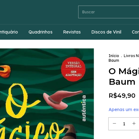
ntiquário
Quadrinhos
Revistas
Discos de Vinil
Co
Início
.
Livros 
Baum
O Mági
Baum
R$49,90
Apenas um exe