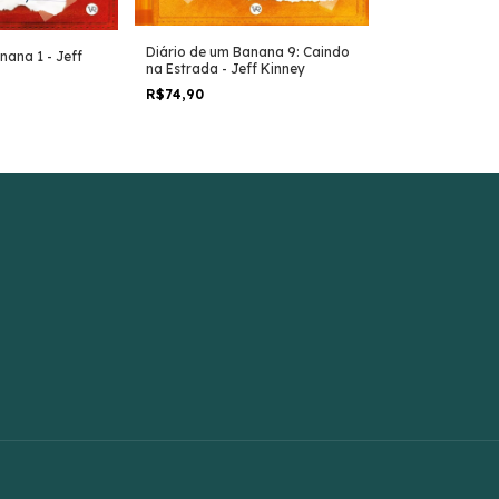
Diário de um Banana 9: Caindo
Diário de um B
nana 1 - Jeff
na Estrada - Jeff Kinney
Tempos - Jeff 
R$74,90
R$74,90