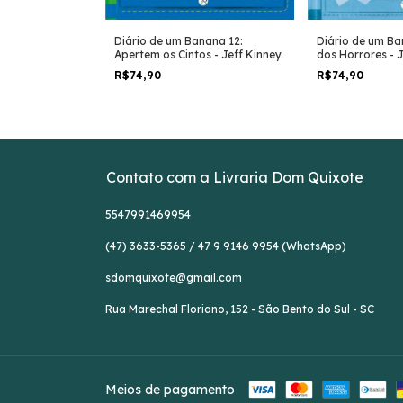
ana 11: Vai ou
Diário de um Banana 12:
Diário de um Ba
ney
Apertem os Cintos - Jeff Kinney
dos Horrores - J
R$74,90
R$74,90
Contato com a Livraria Dom Quixote
5547991469954
(47) 3633-5365 / 47 9 9146 9954 (WhatsApp)
sdomquixote@gmail.com
Rua Marechal Floriano, 152 - São Bento do Sul - SC
Meios de pagamento