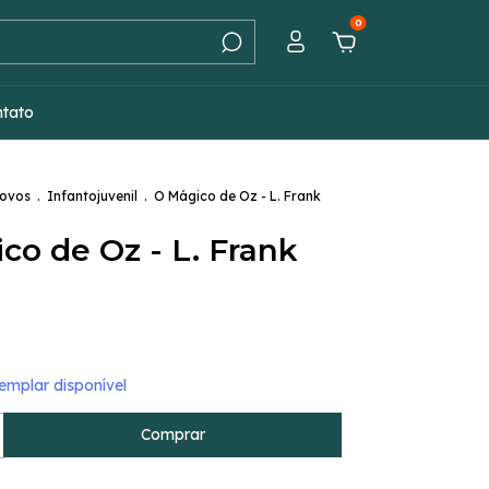
0
ntato
Novos
.
Infantojuvenil
.
O Mágico de Oz - L. Frank
co de Oz - L. Frank
mplar disponível