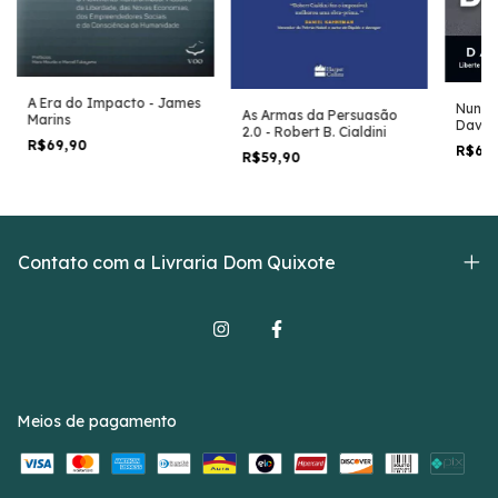
A Era do Impacto - James
Nunca 
As Armas da Persuasão
Marins
David
2.0 - Robert B. Cialdini
R$69,90
R$64
R$59,90
Contato com a Livraria Dom Quixote
Meios de pagamento