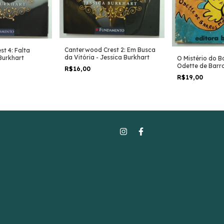
Canterwood Crest 2: Em Busca
t 4: Falta
da Vitória - Jessica Burkhart
 Burkhart
O Mistério do B
Odette de Barr
R$16,00
R$19,00