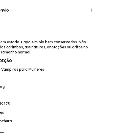
nvio
bom estado. Capa e miolo bem conservados. Não
os carimbos, assinaturas, anotações ou grifos no
. Tamanho normal.
EDIÇÃO
de Vampiros para Mulheres
g
erg
39875
ês
ochura