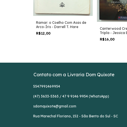
Ramar: o Coelho Com Asas de
Arco-Íris - Darrell T. Hare
ça: uma Nova
Canterwood Cres
 Marsotto
Tripla - Jessica
R$12,00
R$16,00
Contato com a Livraria Dom Quixote
5547991469954
(47) 3633-5365 / 47 9 9146 9954 (WhatsApp)
sdomquixote@gmail.com
Rua Marechal Floriano, 152 - São Bento do Sul - SC