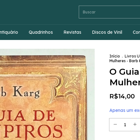
ntiquário
Quadrinhos
Revistas
Discos de Vinil
Co
Início
.
Livros 
Mulheres - Barb
O Guia
Mulher
R$14,00
Apenas um exe