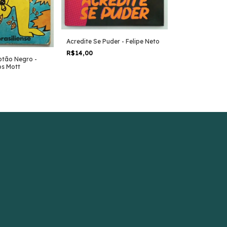
Acredite Se Puder - Felipe Neto
R$14,00
As Irmãs Vampir
otão Negro -
do Leque - Fra
os Mott
R$14,00