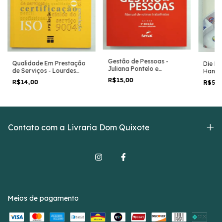
Gestão de Pessoas -
Qualidade Em Prestação
Die Ku
Juliana Pontelo e
de Serviços - Lourdes
Hande
Lucineide Cruz
Hargreaves e Outros
Rolf D
R$15,00
R$14,00
R$55
Contato com a Livraria Dom Quixote
Meios de pagamento