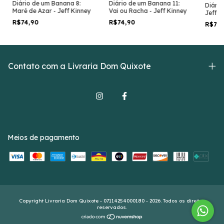
Diário de um Banana 8:
Diário de um Banana 11:
Diário
Maré de Azar - Jeff Kinney
Vai ou Racha - Jeff Kinney
Jeff K
R$74,90
R$74,90
R$74
Contato com a Livraria Dom Quixote
Meios de pagamento
Copyright Livraria Dom Quixote - 07114254000180 - 2026. Todos os direitos
reservados.