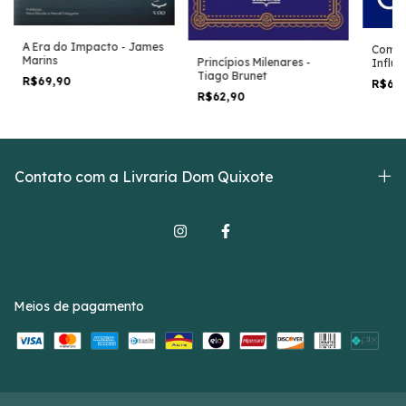
A Era do Impacto - James
Como 
Marins
Princípios Milenares -
Influe
Tiago Brunet
Carne
R$69,90
R$64
R$62,90
Contato com a Livraria Dom Quixote
Meios de pagamento