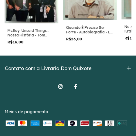
No Ar 
Quando É Preciso Ser
Mcflay: Unsaid Things...
Kraka
Forte - Autobiografia - L.
Nossa História - Tom
S. A. Derose
R$16
R$26,00
Fletcher e Outros
R$16,00
Contato com a Livraria Dom Quixote
Meios de pagamento