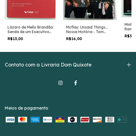
Minha
Mcflay: Unsaid Things...
Lázaro de Mello Brandão:
Ramon
Nossa História - Tom
Senda de um Executivo
Blitzk
R$33
Fletcher e Outros
Financeiro - Celso Castro
Com R
R$16,00
R$13,00
e Sérgio Praça (orgs)
Contato com a Livraria Dom Quixote
Meios de pagamento