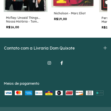
Nicholson - Marc Eliot
Mcflay: Unsaid Things...
Perso
R$19,00
Nossa História - Tom
Marca
Fletcher e Outros
Marle
R$16,00
R$13
Contato com a Livraria Dom Quixote
Meios de pagamento