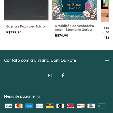
A Maldição do Verdadeiro
Guerra e Paz - Liev Tolstói
A Bibl
Amor - Stephanie Garber
Secret
R$299,90
R$74,90
Aoya
R$54
Contato com a Livraria Dom Quixote
Meios de pagamento