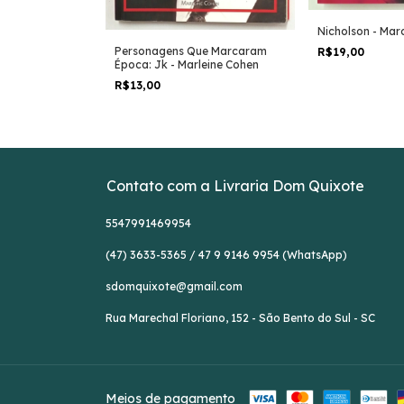
Nicholson - Marc
 Economista:
entífica -
Personagens Que Marcaram
R$19,00
ni
Época: Jk - Marleine Cohen
R$13,00
Contato com a Livraria Dom Quixote
5547991469954
(47) 3633-5365 / 47 9 9146 9954 (WhatsApp)
sdomquixote@gmail.com
Rua Marechal Floriano, 152 - São Bento do Sul - SC
Meios de pagamento