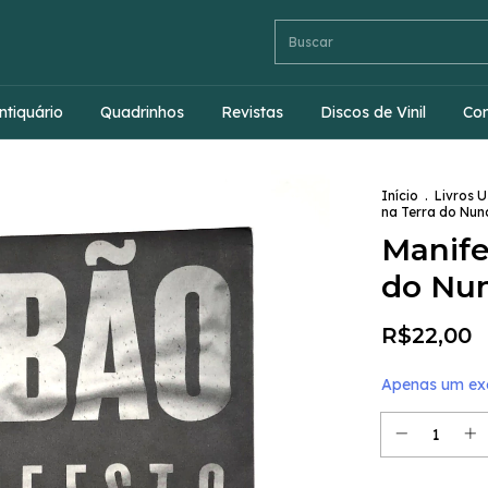
ntiquário
Quadrinhos
Revistas
Discos de Vinil
Co
Início
.
Livros 
na Terra do Nun
Manife
do Nun
R$22,00
Apenas um exe