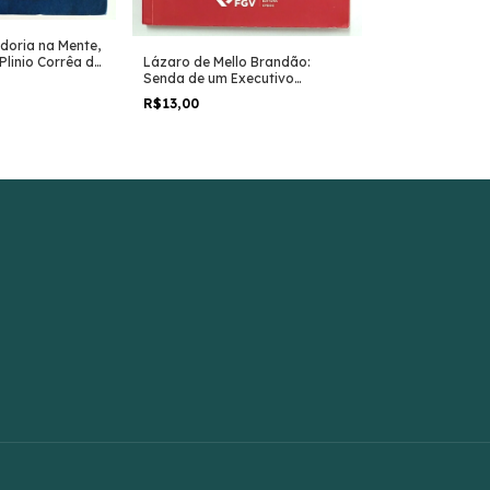
oria na Mente,
Lázaro de Mello Brandão:
Plinio Corrêa de
Scorpions: Min
Senda de um Executivo
oão Scognamiglio
uma das Maior
Financeiro - Celso Castro e
Todos os Temp
R$13,00
R$24,00
Sérgio Praça (orgs)
Rarebel e Micha