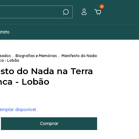
0
ntato
Usados
.
Biografias e Memórias
.
Manifesto do Nada
ca - Lobão
sto do Nada na Terra
ca - Lobão
mplar disponível