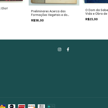
 Eliot
O Dom da Sabed
Preliminares Acerca das
Vida e Obra de 
Formações Vegetais e do
Oliveira II - J
Reflorestamento no Brasil
R$23,00
R$38,00
Clá Dias
Central - Carlos Toledo Rizzini