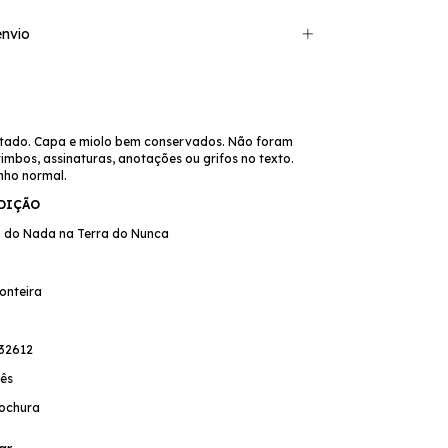
nvio
tado. Capa e miolo bem conservados. Não foram
mbos, assinaturas, anotações ou grifos no texto.
nho normal.
EDIÇÃO
to do Nada na Terra do Nunca
onteira
32612
ês
ochura