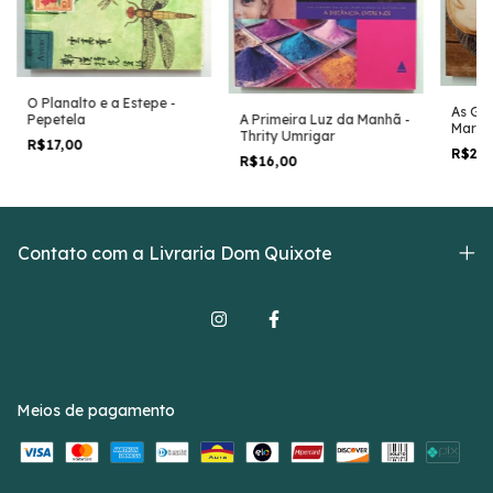
O Planalto e a Estepe -
As Ga
Pepetela
A Primeira Luz da Manhã -
Mar - 
Thrity Umrigar
R$17,00
R$20
R$16,00
Contato com a Livraria Dom Quixote
Meios de pagamento