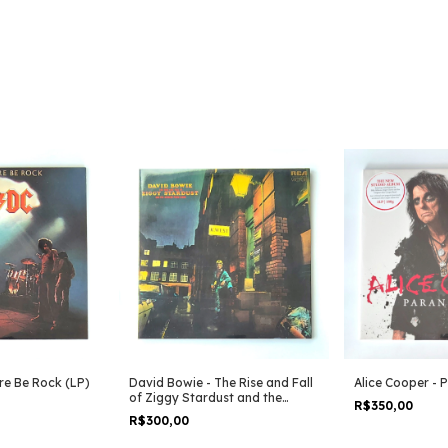
re Be Rock (LP)
David Bowie - The Rise and Fall
Alice Cooper - 
of Ziggy Stardust and the
R$350,00
Spiders from Mars (LP)
R$300,00