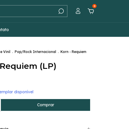
0
ntato
e Vinil
.
Pop/Rock Internacional
.
Korn - Requiem
 Requiem (LP)
mplar disponível
nvio