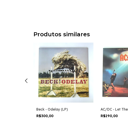
Produtos similares
he Number of
Beck - Odelay (LP)
AC/DC - Let The
R$300,00
R$290,00