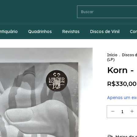
ntiquário
Quadrinhos
Revistas
Discos de Vinil
Co
Início
.
Discos d
(LP)
Korn -
R$330,00
Apenas um exe
Meios de e