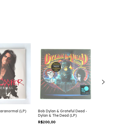
Paranormal (LP)
Bob Dylan & Grateful Dead -
David Bowie - 
Dylan & The Dead (LP)
R$300,00
R$200,00