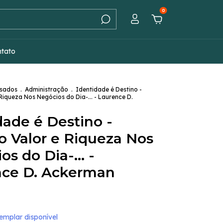
0
ntato
Usados
.
Administração
.
Identidade é Destino -
Riqueza Nos Negócios do Dia-... - Laurence D.
dade é Destino -
o Valor e Riqueza Nos
s do Dia-... -
nce D. Ackerman
mplar disponível