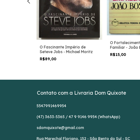
O Fortalecimen
restação de
O Fascinante Império de
Familiar - João
des Hargreaves
Seteve Jobs - Michael Moritz
R$15,00
R$89,00
Contato com a Livraria Dom Quixote
5547991469954
(47) 3633-5365 / 47 9 9146 9954 (WhatsApp)
sdomquixote@gmail.com
Rua Marechal Floriano, 152 - São Bento do Sul - SC