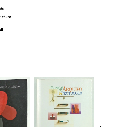
ês
ochura
ar