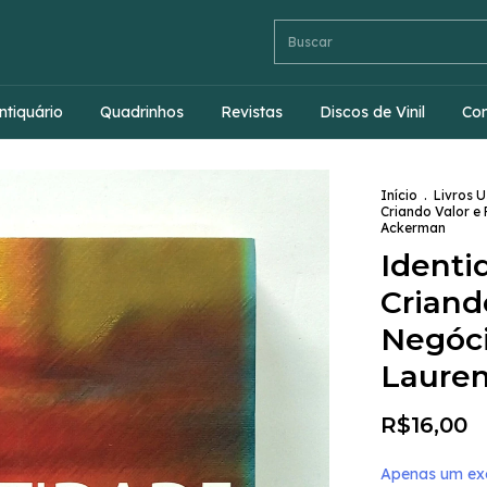
ntiquário
Quadrinhos
Revistas
Discos de Vinil
Co
Início
.
Livros 
Criando Valor e 
Ackerman
Identi
Criand
Negócio
Laure
R$16,00
Apenas um exe