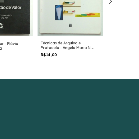
Técnicas de Arquivo e
r - Flávio
Técnicas de Re
Protocolo - Angela Maria N.
a
Cristina Barata
Lopes
R$14,00
R$14,00