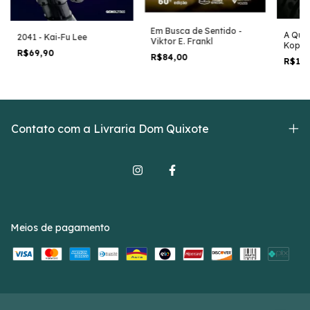
Em Busca de Sentido -
A Qued
2041 - Kai-Fu Lee
Viktor E. Frankl
Kopen
R$69,90
R$84,00
R$12
Contato com a Livraria Dom Quixote
Meios de pagamento