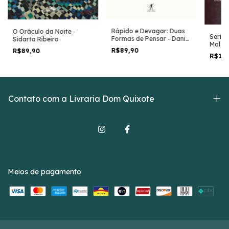
Rápido e Devagar: Duas
O Oráculo da Noite -
Seria 
Formas de Pensar - Daniel
Sidarta Ribeiro
Mal - 
Kahneman
R$89,90
R$89,90
R$11
Contato com a Livraria Dom Quixote
Meios de pagamento