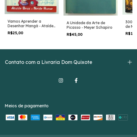
Vamos Aprender a
300 Fi
A Unidade da Arte de
Desenhar Mangá - Ataíde
de Mor
Picasso - Meyer Schapiro
Braz e Neide Harue
Maron
R$25,00
R$14
R$45,00
Contato com a Livraria Dom Quixote
Meios de pagamento